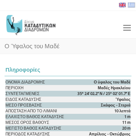
Ο Ύφαλος του Μαδέ
Πληροφορίες
ΟΝΟΜΑ ΔΙΑΔΡΟΜΗΣ
Ο ύφαλος του Μαδέ
ΠΕΡΙΟΧΗ
Μαδές Ηρακλείου
ΣΥΝΤΕΤΑΓΜΕΝΕΣ
35° 24’ 02.2’’ Ν / 25° 02’ 01.7’’ Ε
ΕΙΔΟΣ ΚΑΤΑΔΥΣΗΣ
Ύφαλος
ΜΕΣΟ ΠΡΟΣΒΑΣΗΣ
Σκάφος - Στεριά
ΑΠΟΣΤΑΣΗ ΑΠΟ ΤΟ ΛΙΜΑΝΙ
10 λεπτά
ΕΛΑΧΙΣΤΟ ΒΑΘΟΣ ΚΑΤΑΔΥΣΗΣ
1 m
ΜΕΣΟΣ ΟΡΟΣ ΒΑΘΟΥΣ
11 m
ΜΕΓΙΣΤΟ ΒΑΘΟΣ ΚΑΤΑΔΥΣΗΣ
20 m
ΠΕΡΙΟΔΟΣ ΚΑΤΑΔΥΣΗΣ
Απρίλιος - Οκτώβριος