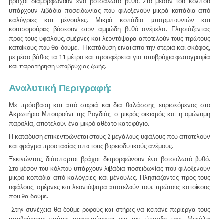
βράχοι διαμορφώνουν ένα βοτσαλωτό βυθό. Στο μέσον του κόλπου
υπάρχουν λιβάδια ποσειδωνίας που φιλοξενούν μικρά κοπάδια από
καλόγριες και μένουλες. Μικρά κοπάδια μπαρμπουνιών και
κουτσομούρας βόσκουν στον αμμώδη βυθό ανέμελα. Πλησιάζοντας
προς τους υφάλους, σμέρνες και λεοντόψαρα αποτελούν τους πρώτους
κατοίκους που θα δούμε. Η κατάδυση ειναι απο την στεριά και σκάφος,
με μέσο βάθος τα 11 μέτρα και προσφέρεται για υποβρύχια φωτογραφία
και παρατήρηση υποβρύχιας ζωής.
Αναλυτική Περιγραφή:
Με πρόσβαση και από στεριά και δια θαλάσσης, ευρισκόμενος στο
Ακρωτήριο Μπουρούνι της Ρογδιάς, ο μικρός οικισμός και η ομώνυμη
παραλία, αποτελούν ένα μικρό αθέατο καταφύγιο.
Η κατάδυση επικεντρώνεται στους 2 μεγάλους υφάλους που αποτελούν
και φράγμα προστασίας από τους βορειοδυτικούς ανέμους.
Ξεκινώντας, διάσπαρτοι βράχοι διαμορφώνουν ένα βοτσαλωτό βυθό.
Στο μέσον του κόλπου υπάρχουν λιβάδια ποσειδωνίας που φιλοξενούν
μικρά κοπάδια από καλόγριες και μένουλες. Πλησιάζοντας προς τους
υφάλους, σμέρνες και λεοντόψαρα αποτελούν τους πρώτους κατοίκους
που θα δούμε.
Στην συνέχεια θα δούμε ροφούς και στήρες να κοιτάνε περίεργα τους
υποβρύχιους ναύτες αναρωτώμενοι για την ύπαρξη μας. Μεγάλα