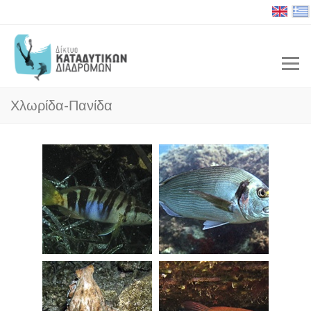
Χλωρίδα-Πανίδα
Perca fluviatilis